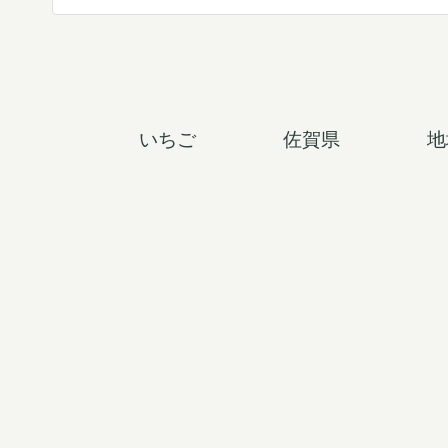
e
a
r
c
h
いちご
佐賀県
地
f
o
r
: