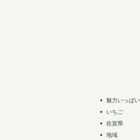
S
k
i
p
t
o
c
o
魅力いっぱい
n
いちご
t
佐賀県
e
n
地域