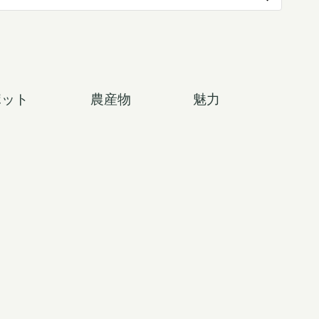
ポット
農産物
魅力