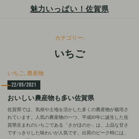
魅力いっぱい！佐賀県
S
カテゴリー:
k
i
いちご
p
t
C
いちご
農産物
o
a
c
22/05/2021
t
e
o
おいしい農産物も多い佐賀県
g
n
o
t
佐賀県では、気候や土地を活かした多くの農産物が栽培さ
r
れています。人気の農産物の一つ、平成10年に誕生した佐
i
e
e
賀県生まれのいちごである「さがほのか」は、上品な甘さ
n
s
ですっきりした味わいが人気です。出荷のピーク時には、
t