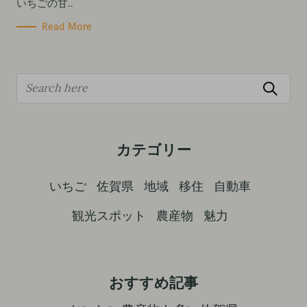
いちごの甘..
Read More
S
e
a
r
カテゴリー
c
h
いちご
佐賀県
地域
移住
自動車
f
観光スポット
農産物
魅力
o
r
:
おすすめ記事